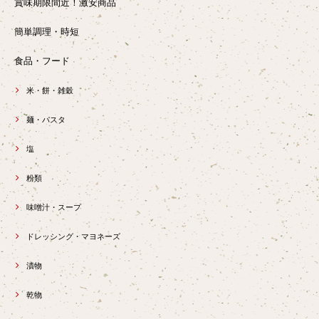
賞味期限間近！激安商品
簡単調理・時短
食品・フード
米・餅・雑穀
麺・パスタ
塩
粉類
味噌汁・スープ
ドレッシング・マヨネーズ
漬物
乾物