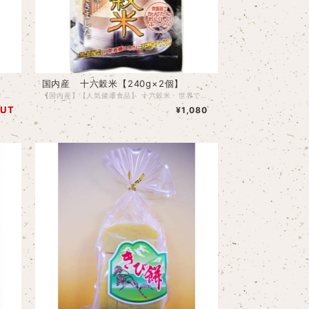
】
国内産 十六穀米【240g×2個】
【国内産】【人気健康食品】 国内産１００％！！七福米 世界でひとつの味！おいしい雑穀ができました。 体と心に福来たれ！ 赤飯、黒豆、ひえ、丸麦α、もちきび、押し麦、黒米 炊飯器で簡単、美味しく、ふっくら炊ける！！ 黄金配合の栄養価はまさに天然サプリメント！！ 体にいいものがたくさん入っています。 白米だけで炊くよりも、七福米をいれて炊くことでお腹も満足し、栄養価もグン!とあがりますよ！ 研いだお米に加えて炊くだけで、食物繊維たっぷりの雑穀ごはんお出来上がり。 くせのない旨味と香ばしさ！輝くツヤともちもちぷちぷちの食感をお楽しみ下さい。 3セットまででしたら、レターパックにて発送可能です。それ以上は宅配便になります。 【原材料名】丸麦α、押し麦(大麦）、黒米、赤米、黒豆（割り）、ひえ、もちきび 【内容量】280g×２袋 【賞味期限】半年程度 おすすめ商品
【国内産】【人気健康食品】 十六穀米 世界でひとつの味！おいしい雑穀ができました。 炊飯器で簡単、美味しく、ふっくら炊ける！！ 黄金配合の栄養価はまさに天然サプリメント！！ 体にいいものがたくさん入っています。 白米だけで炊くよりも、この十六穀米を混ぜて炊くことで、お腹も満足し、栄養価もグン!とあがりますよ！ 研いだお米に加えて炊くだけで、食物繊維たっぷりの雑穀ごはんお出来上がり。 もちもちぷちぷちの食感をお楽しみ下さい。 【原材料名】丸麦α、押し麦(大麦）、もち玄米、黒米、もち米、赤米、黒豆（割り）、大豆（割り）、小豆（割り）、青大豆（割り）、インゲン豆(割り）、精白もち栗、アマランサス、精白はと麦、もちきび、緑米 【内容量】240g×２袋 【賞味期限】１年弱
OUT
¥1,080