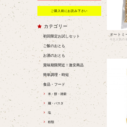
ご購入前にお読み下さい
カテゴリー
オートミー
初回限定お試しセット
ご飯のおとも
お酒のおとも
賞味期限間近！激安商品
簡単調理・時短
食品・フード
米・餅・雑穀
麺・パスタ
塩
粉類