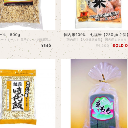
ル 500g
国内米100% 七福米【280g×２個
今大人気のオートミール！ 電子レンジで簡単調理♪ ◉タンパク質 ◉食物繊維 ◉鉄分 豊富で、健康志向の方やダイエットにも最適！ 米、パンの代わりに！また、スープやリゾットに入れても美味しく召し上がれます。 こぼれないように網に入れて、お風呂に入れたらお肌もつるつるになりますよ♪ 品切れになる前にお試し下さい☺︎ ※人気商品の為、店頭にて完売してしまう場合もございます。その場合はご注意後、すぐにご連絡させて頂きますね。 ※4つ以上ご購入の方は、レターパックは使えませんので、宅配便を選択して下さい。 名称：オートミール 原材料名：オーツ麦 内容量：500g 賞味期限：枠外上部記載 保存方法：直射日光、高温多湿を避けて、常温で保存してください。 原産国名：オーストラリア 加工者：有限会社 味源 ※製品の中に殻皮の一部などが混入することがありますが、原料の一部です。十分ご注意の上、取り除いてご使用下さい。 ※開封後はチャックを閉めて湿気を避けて保管し、賞味期限に関わらず、お早めにご使用下さい。 ※当工場では、小麦、そば、卵、乳成分、落花生、えび、かにを含む製品を製造しています。
SOLD 
¥540
¥1,200