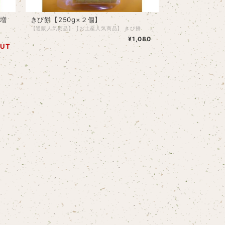
へ増
きび餅【250g×２個】
【通販人気商品】【お土産人気商品】 きび餅 食べやすいサイズのきび餅が１０枚入っています！ 国産なので、味もとっても美味しいです。 季節を問わず人気の商品です。 ＊パッケージが多少変わる場合もございます。 【原材料名】水稲餅米、もちきび、クチナシ色素、クリシン、酸味料 【内容量】250ｇ×２セット 【賞味期限】半年程度 【原料原産地】国産
【通販人気商品】【お土産人気商品】 くさ餅 食べやすいサイズの草餅が１０枚入っています！ 国産なので、味もとっても美味しいです。 季節を問わず人気の商品です。 ＊パケージが多少変わる場合もございます。 【原材料名】水稲餅米、よもぎ、クチナシ色素酸味料、調味料（アミノ酸等） 【内容量】３００ｇ×２セット→３３０ｇ 【賞味期限】半年程度 【原料原産地】国産
¥1,080
OUT