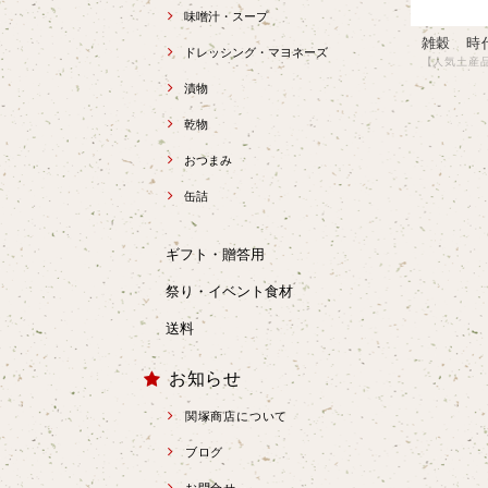
味噌汁・スープ
雑穀 時
ドレッシング・マヨネーズ
漬物
乾物
おつまみ
缶詰
ギフト・贈答用
祭り・イベント食材
送料
お知らせ
関塚商店について
ブログ