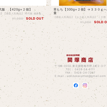
代飯 【420g×２個】
草もち【300g×２個】→３３０ｇ
量
【人気土産品】【通販人気商品】 時代飯 健康食品としてメディアでも注目されている「雑穀」のブレンドです。 こきび、あわ、そば米、押し麦、いりごまを配合しました。 お米に混ぜて炊くだけ、簡単！！ 美容と健康に、年代問わず人気の商品です。 こちらは２個セットでの販売になります。 ーーーーーーーーーーーーーーーーーーーーーーーーーーーーー 原材料名：大麦（押し麦）、そば、こきび、あわ、いりごま 内容量：４２０ｇ×２セット 賞味期限：半年～１年程度 お電話でのご注文大歓迎！！「オンラインショップを見て」とお伝えください！ ０４２８－２４－６１１１
SOLD OUT
¥1,080
SOLD 
¥1,080
〒198-0032 東京都青梅市野上町2-3-7
TEL： 0428-24-6111
FAX： 0428-24-7307
E-mail：
sekizukasyoten@gmail.com