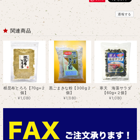
通報する
関連商品
根昆布とろろ【70g×２
黒ごまきな粉【300g２
寒天 海藻サラダ
個】
個】
【60g×２個】
¥1,080
¥1,080
¥1,080