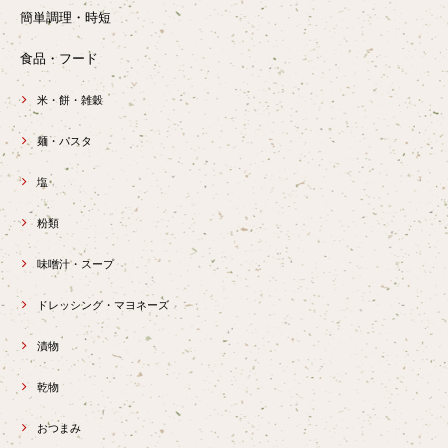
簡単調理・時短
食品・フード
米・餅・雑穀
麺・パスタ
塩
粉類
味噌汁・スープ
ドレッシング・マヨネーズ
漬物
乾物
おつまみ